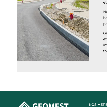
et
N
b
pa
Gr
e
im
to
NOS MÉTI