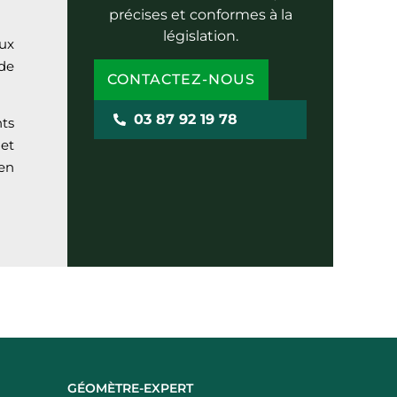
précises et conformes à la
législation.
ux
de
CONTACTEZ-NOUS
03 87 92 19 78
nts
et
 en
GÉOMÈTRE-EXPERT