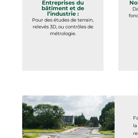
Entreprises du
Not
bâtiment et de
Da
l’industrie :
fonc
Pour des études de terrain,
relevés 3D, ou contrôles de
métrologie.
F
l
re